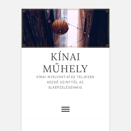
Skip
to
content
KÍNAI
MŰHELY
KÍNAI NYELVOKTATÁS TELJESEN
KEZDŐ SZINTTŐL AZ
ELKÉPZELÉSEINKIG